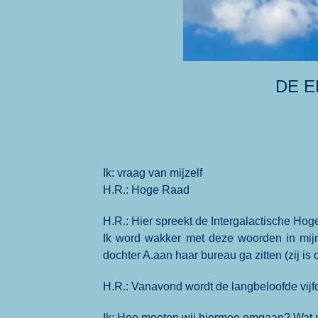
DE E
Ik: vraag van mijzelf
H.R.: Hoge Raad
H.R.: Hier spreekt de Intergalactische Ho
Ik word wakker met deze woorden in mijn 
dochter A.aan haar bureau ga zitten (zij i
H.R.: Vanavond wordt de langbeloofde vijfd
Ik: Hoe moeten wij hiermee omgaan? Wat 