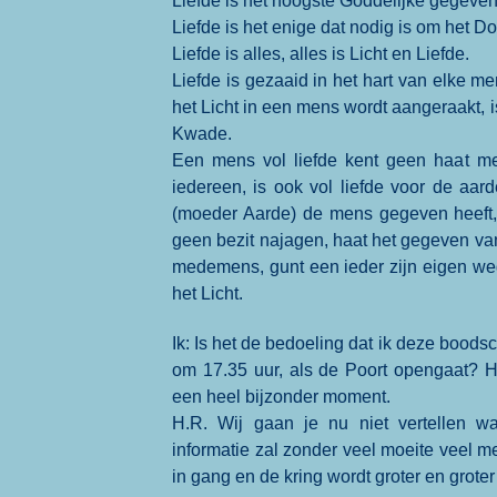
Liefde is het hoogste Goddelijke gegeven
Liefde is het enige dat nodig is om het Do
Liefde is alles, alles is Licht en Liefde.
Liefde is gezaaid in het hart van elke me
het Licht in een mens wordt aangeraakt, i
Kwade.
Een mens vol liefde kent geen haat mee
iedereen, is ook vol liefde voor de aar
(moeder Aarde) de mens gegeven heeft, 
geen bezit najagen, haat het gegeven van 
medemens, gunt een ieder zijn eigen we
het Licht.
Ik: Is het de bedoeling dat ik deze boods
om 17.35 uur, als de Poort opengaat? H
een heel bijzonder moment.
H.R. Wij gaan je nu niet vertellen 
informatie zal zonder veel moeite veel m
in gang en de kring wordt groter en grote