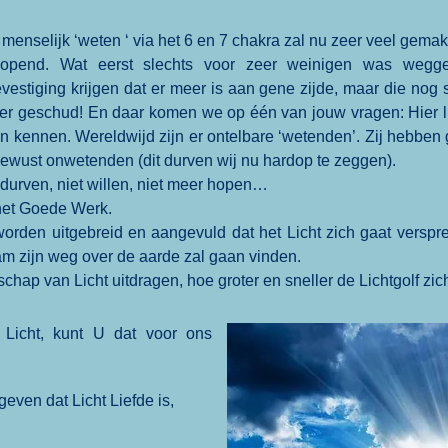
menselijk ‘weten ‘ via het 6 en 7 chakra zal nu zeer veel gemak
opend. Wat eerst slechts voor zeer weinigen was weggel
stiging krijgen dat er meer is aan gene zijde, maar die nog s
er geschud! En daar komen we op één van jouw vragen: Hier li
eren kennen. Wereldwijd zijn er ontelbare ‘wetenden’. Zij hebbe
ewust onwetenden (dit durven wij nu hardop te zeggen).
t durven, niet willen, niet meer hopen…
het Goede Werk.
rden uitgebreid en aangevuld dat het Licht zich gaat versprei
m zijn weg over de aarde zal gaan vinden.
ap van Licht uitdragen, hoe groter en sneller de Lichtgolf zich
 Licht, kunt U dat voor ons
even dat Licht Liefde is,