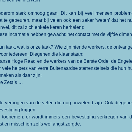
wederom sterk omhoog gaan. Dit kan bij veel mensen probleme
aat te gebeuren, maar bij velen ook een zeker ‘weten’ dat het nu
nvel, dit zal zich enkele keren herhalen):
e incarnatie hebben gewacht: het contact met de vijfde dimens
hun taak, wat is onze taak? Wie zijn hier de werkers, de ontvan
voor iedereen. Diegenen die klaar staan:
iaanse Hoge Raad en de werkers van de Eerste Orde, de Engele
r vele helpers van verre Buitenaardse sterrenstelsels die hun 
maken als daar zijn:
hte Zeta’s …
e verhogen van de velen die nog onwetend zijn. Ook diegenen d
vestiging krijgen.
 toenemen: er wordt immers een bevestiging verkregen van da
t en misschien zelfs wel angst zorgde.